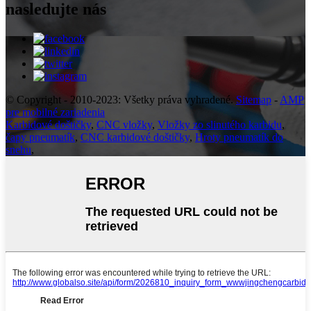
nasledujte nás
© Copyright - 2010-2023: Všetky práva vyhradené.
Sitemap
-
AMP
pre mobilné zariadenia
Karbidové doštičky
,
CNC vložky
,
Vložky zo slinutého karbidu
,
čapy pneumatík
,
CNC karbidové doštičky
,
Hroty pneumatík do
snehu
,