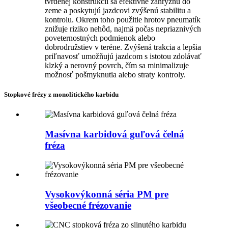
tvrdenej konštrukcii sa efektívne zahryznú do
zeme a poskytujú jazdcovi zvýšenú stabilitu a
kontrolu. Okrem toho použitie hrotov pneumatík
znižuje riziko nehôd, najmä počas nepriaznivých
poveternostných podmienok alebo
dobrodružstiev v teréne. Zvýšená trakcia a lepšia
priľnavosť umožňujú jazdcom s istotou zdolávať
klzký a nerovný povrch, čím sa minimalizuje
možnosť pošmyknutia alebo straty kontroly.
Stopkové frézy z monolitického karbidu
Masívna karbidová guľová čelná
fréza
Vysokovýkonná séria PM pre
všeobecné frézovanie