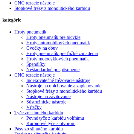
CNC rezacie nástroje
Stopkové frézy z monolitického karbidu
kategórie
Hroty pneumatík
Hroty pneumatík pre bicykle
Hroty automobilových pneumatík
Cvočky na obuv
Hroty pneumatík pre ťažké zariadenia
Hroty motocyklových pneumatík
Špendlíky
Neštandardné prispôsobenie
CNC rezacie nástroje
Indexovateľné frézovacie nástroje
Nástroje na upichovanie a zapichovanie
Stopkové frézy z monolitického karbidu
Nástroje na závitovanie
Sústružnícke nástroje
Vŕtačky
Tyče zo slinutého karbidu
Pevné tyče z karbidu volfrámu
Karbidové tyče s otvorom
Pásy zo slinutého karbidu