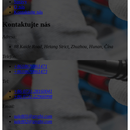
Správy
O nás
Kontaktujte nás
Kontaktujte nás
Adresa:
88 Kaide Road, Hetang Strict, Zhuzhou, Hunan, Čína
Telefón:
+8618670861471
+8618670861473
Tel:
+86 0731-28160041
+86 0731-22966998
Email:
sale801@zzyzhj.com
sale802@zzyzhj.com