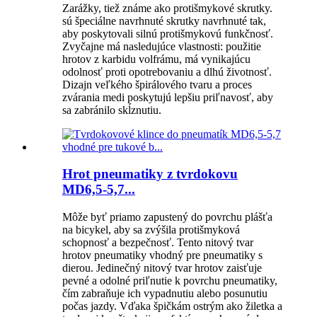
Zarážky, tiež známe ako protišmykové skrutky.
sú špeciálne navrhnuté skrutky navrhnuté tak,
aby poskytovali silnú protišmykovú funkčnosť.
Zvyčajne má nasledujúce vlastnosti: použitie
hrotov z karbidu volfrámu, má vynikajúcu
odolnosť proti opotrebovaniu a dlhú životnosť.
Dizajn veľkého špirálového tvaru a proces
zvárania medi poskytujú lepšiu priľnavosť, aby
sa zabránilo skĺznutiu.
Hrot pneumatiky z tvrdokovu
MD6,5-5,7...
Môže byť priamo zapustený do povrchu plášťa
na bicykel, aby sa zvýšila protišmyková
schopnosť a bezpečnosť. Tento nitový tvar
hrotov pneumatiky vhodný pre pneumatiky s
dierou. Jedinečný nitový tvar hrotov zaisťuje
pevné a odolné priľnutie k povrchu pneumatiky,
čím zabraňuje ich vypadnutiu alebo posunutiu
počas jazdy. Vďaka špičkám ostrým ako žiletka a