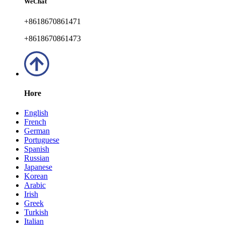
WeChat
+8618670861471
+8618670861473
Hore
English
French
German
Portuguese
Spanish
Russian
Japanese
Korean
Arabic
Irish
Greek
Turkish
Italian