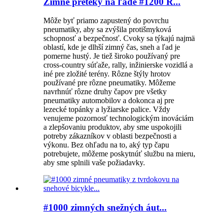
Zimné preteky na ľade #1200 R...
Môže byť priamo zapustený do povrchu
pneumatiky, aby sa zvýšila protišmyková
schopnosť a bezpečnosť. Cvoky sa týkajú najmä
oblastí, kde je dlhší zimný čas, sneh a ľad je
pomerne hustý. Je tiež široko používaný pre
cross-country súťaže, rally, inžinierske vozidlá a
iné pre zložité terény. Rôzne štýly hrotov
používané pre rôzne pneumatiky. Môžeme
navrhnúť rôzne druhy čapov pre všetky
pneumatiky automobilov a dokonca aj pre
lezecké topánky a lyžiarske palice. Vždy
venujeme pozornosť technologickým inováciám
a zlepšovaniu produktov, aby sme uspokojili
potreby zákazníkov v oblasti bezpečnosti a
výkonu. Bez ohľadu na to, aký typ čapu
potrebujete, môžeme poskytnúť službu na mieru,
aby sme splnili vaše požiadavky.
#1000 zimných snežných áut...