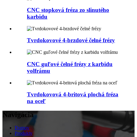
CNC stopková fréza zo slinutého
karbidu
Tvrdokovové 4-brzdové čelné frézy
CNC guľové čelné frézy z karbidu
volfrámu
Tvrdokovová 4-britová plochá fréza
na oceľ
Navigácia
Domov
Produkty