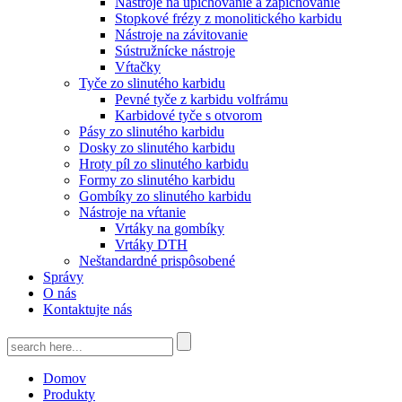
Nástroje na upichovanie a zapichovanie
Stopkové frézy z monolitického karbidu
Nástroje na závitovanie
Sústružnícke nástroje
Vŕtačky
Tyče zo slinutého karbidu
Pevné tyče z karbidu volfrámu
Karbidové tyče s otvorom
Pásy zo slinutého karbidu
Dosky zo slinutého karbidu
Hroty píl zo slinutého karbidu
Formy zo slinutého karbidu
Gombíky zo slinutého karbidu
Nástroje na vŕtanie
Vrtáky na gombíky
Vrtáky DTH
Neštandardné prispôsobené
Správy
O nás
Kontaktujte nás
Domov
Produkty