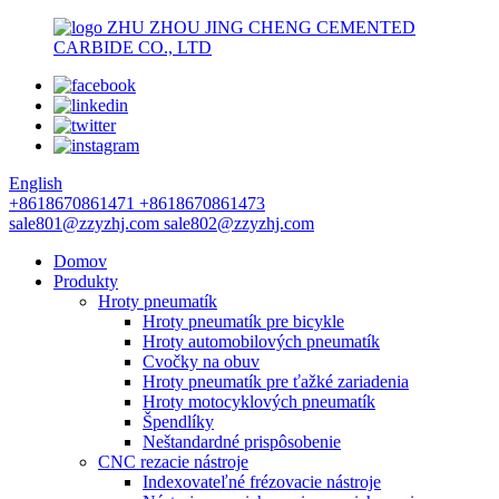
ZHU ZHOU JING CHENG CEMENTED
CARBIDE CO., LTD
English
+8618670861471
+8618670861473
sale801@zzyzhj.com
sale802@zzyzhj.com
Domov
Produkty
Hroty pneumatík
Hroty pneumatík pre bicykle
Hroty automobilových pneumatík
Cvočky na obuv
Hroty pneumatík pre ťažké zariadenia
Hroty motocyklových pneumatík
Špendlíky
Neštandardné prispôsobenie
CNC rezacie nástroje
Indexovateľné frézovacie nástroje