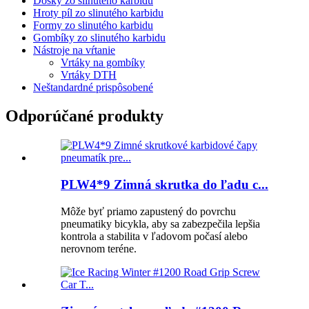
Dosky zo slinutého karbidu
Hroty píl zo slinutého karbidu
Formy zo slinutého karbidu
Gombíky zo slinutého karbidu
Nástroje na vŕtanie
Vrtáky na gombíky
Vrtáky DTH
Neštandardné prispôsobené
Odporúčané produkty
PLW4*9 Zimná skrutka do ľadu c...
Môže byť priamo zapustený do povrchu
pneumatiky bicykla, aby sa zabezpečila lepšia
kontrola a stabilita v ľadovom počasí alebo
nerovnom teréne.